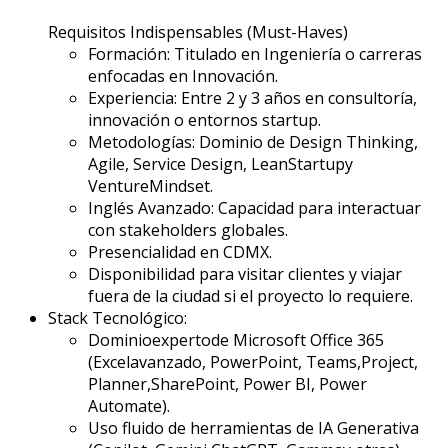
Requisitos Indispensables (Must-Haves)
Formación: Titulado en Ingeniería o carreras
enfocadas en Innovación.
Experiencia: Entre 2 y 3 años en consultoría,
innovación o entornos
startup
.
Metodologías: Dominio de
Design
Thinking
,
Agile,
Service
Design
, Lean
Startup
y
Venture
Mindset
.
Inglés Avanzado: Capacidad para interactuar
con
stakeholders
globales.
Presencialidad en CDMX
.
Disponibilidad para visitar clientes y viajar
fuera de la ciudad si el proyecto lo requiere.
Stack Tecnológico:
Dominio
experto
de Microsoft Office 365
(Excel
avanzado
, PowerPoint, Teams,
Project,
Planner,
SharePoint
, Power BI, Power
Automate
).
Uso fluido de herramientas de IA Generativa